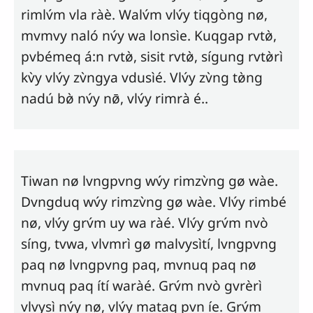
rimlv́m vla ràè. Walv́m
vlv́y
tiqgòng nø,
mvmvy naló nv́y wa lonsìe. Kuqgap rvtø̀,
pvbémeq á:n rvtø̀, sisit rvtø̀, sígung rvtø̀rì
kv̀y
vlv́y
zv̀ngya vdusìé.
Vlv́y
zv̀ng tø̀ng
nadú bø̀ nv́y nø̄,
vlv́y
rimrà é..
Tiwan nø lvngpvng wv́y rimzv̀ng gø wàe.
Dvngduq wv́y rimzv̀ng gø wàe.
Vlv́y
rimbé
nø,
vlv́y
grv́m uy wa ràé.
Vlv́y
grv́m nvò
síng, tvwa, vlvmrì gø malvysìtí, lvngpvng
paq nø lvngpvng paq, mvnuq paq nø
mvnuq paq ítí waràé. Grv́m nvò gvrèrì
vlvysì nv́y nø,
vlv́y
mataq pvn íe. Grv́m