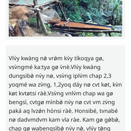
Vlv́y
kwàng nø̀ vrø̀m kv̀y tíkoqya gø,
vsv̀ngmé ka:tya gø v̀nè.
Vlv́y
kwàng
dungsibø̀ nv́y nø, vsv̀ng iplv́m chap 2,3
yoqmé wa zv̀ng, 1,2yoq dáy nø cvt køt, kv̀n
køt kvtøtsi ràè.Vsv̀ng vnlv́m chap wa gø
bengsì, cvtgø mìnbø̀ nv́y nø cvt vm zv̀ng
paká aq lvzǿn hònsi ràè. Honsibé, tvnabé
nø dadvmdvm kam vla ràe. Kam gø gø̀bø̀,
chap gø wabengsìbø̀ nv́y nø̀,
vlv́y
tø̀ng