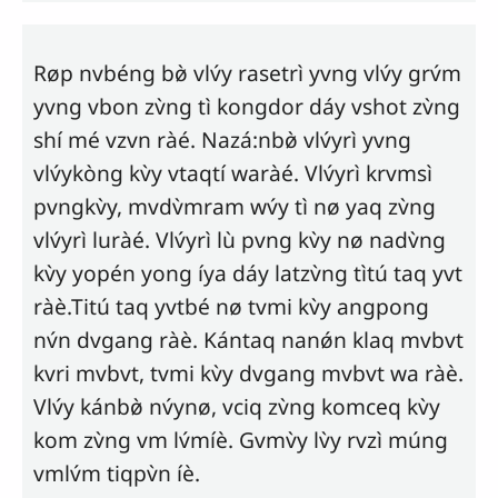
Røp nvbéng bø̀
vlv́y
rasetrì yvng
vlv́y
grv́m
yvng vbon zv̀ng tì kongdor dáy vshot zv̀ng
shí mé vzvn ràé. Nazá:nbø̀ vlv́yrì yvng
vlv́ykòng kv̀y vtaqtí waràé. Vlv́yrì krvmsì
pvngkv̀y, mvdv̀mram wv́y tì nø yaq zv̀ng
vlv́yrì luràé. Vlv́yrì lù pvng kv̀y nø nadv̀ng
kv̀y yopén yong íya dáy latzv̀ng tìtú taq yvt
ràè.Titú taq yvtbé nø tvmi kv̀y angpong
nv́n dvgang ràè. Kántaq nanǿn klaq mvbvt
kvri mvbvt, tvmi kv̀y dvgang mvbvt wa ràè.
Vlv́y
kánbø̀ nv́ynø, vciq zv̀ng komceq kv̀y
kom zv̀ng vm lv́míè. Gvmv̀y lv̀y rvzì múng
vmlv́m tiqpv̀n íè.