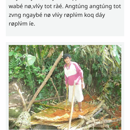
wabé nø,
vlv́y
tot ràé. Angtúng angtúng tot
zvng ngaybé nø
vlv́y
røplv́m koq dáy
røplv́m íe.