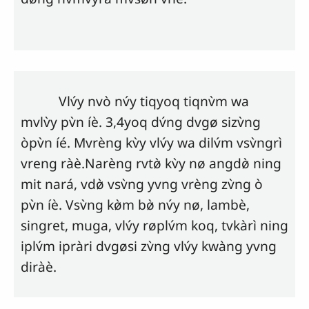
Vlv́y
nvò nv́y tiqyoq tiqnv̀m wa
mvlv̀y pv̀n íè. 3,4yoq dv́ng dvgø sizv̀ng
òpv̀n íé. Mvrèng kv̀y
vlv́y
wa dilv́m vsv̀ngrì
vreng ràè.Narèng rvtø̀ kv̀y nø angdø̀ ning
mit nará, vdø̀ vsv̀ng yvng vrèng zv̀ng ò
pv̀n íè. Vsv̀ng kø̀m bø̀ nv́y nø, lambè,
singret, muga,
vlv́y
røplv́m koq, tvkàrì ning
iplv́m ipràri dvgøsi zv̀ng
vlv́y
kwàng yvng
diràè.