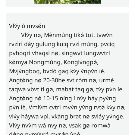
Vlv́y
ò mvsǿn
Vlv́y
nø, Mènmúng tikǿ tot, tvwv̀n
rvzìrì dáy gulung ku:q rvzì múng, pvciq
pvhoqrì vhaqsì nø, singwvt lungwvtrì
kø̀mya Nongmúng, Konglv̀ngpǿ,
Mvjv́ngboq, bvdó gaq kv̀y v̀npv̀n íè.
Angtø̀ng nø 20-30be svt ròm nø, urmé
taqwa vbvt tí gø, mabat taq gø, tv̀y pv̀n íe.
Angtø̀ng nø̀ 10-15 níng í nv́y háy pyv̀ng
pv̀n íè. Vmlv́m cvtrì mvv̀n yv́ng rvtø̀ kv̀y nø,
vlv́y
háywa vpì, vkàng brat nø svláy yv́nge.
Vlv́y
nvv̀m wà nvy nø, vsak gø r
omwà
dǿng nvmv́yrá mvsǿn v̀nè.